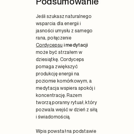
Podsumowanie
Jeśli szukasz naturalnego
wsparcia dla energii i
jasności umysłu z samego
rana, połączenie
Cordycepsu
i medytacji
może być strzałem w
dziesiątkę. Cordyceps
pomaga zwiększyć
produkcję energii na
poziomie komórkowym, a
medytacja wspiera spokój i
koncentrację. Razem
tworzą poranny rytuał, który
pozwala wejść w dzień z siłą
i świadomością.
Wpis powstał na podstawie