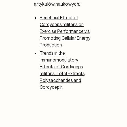
artykułów naukowych:
Beneficial Effect of
Cordyceps militaris on
Exercise Performance via
Promoting Cellular Energy
Production
Trends in the
Immunomodulatory
Effects of
Cordyceps
militaris
: Total Extracts,
Polysaccharides and
Cordycepin