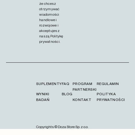
że chcesz
otrzymywać
wiadomości
handlowe i
rozwojowe i
akceptujesz
naszą
Politykę
prywatności.
SUPLEMENTY
FAQ
PROGRAM
REGULAMIN
PARTNERSKI
WYNIKI
BLOG
POLITYKA
BADAŃ
KONTAKT
PRYWATNOŚCI
Copyrights ©️ Doza Store Sp. z o.o.