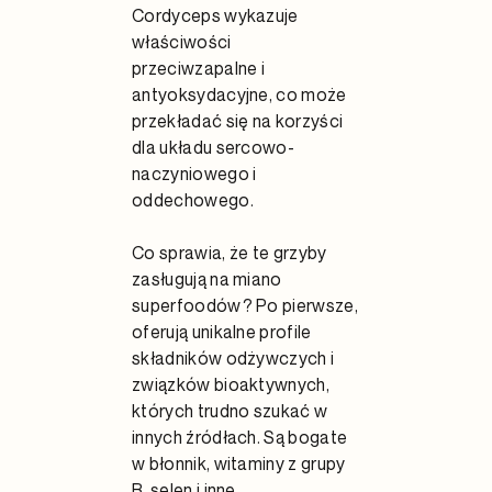
Cordyceps wykazuje
właściwości
przeciwzapalne i
antyoksydacyjne, co może
przekładać się na korzyści
dla układu sercowo-
naczyniowego i
oddechowego.
Co sprawia, że te grzyby
zasługują na miano
superfoodów? Po pierwsze,
oferują unikalne profile
składników odżywczych i
związków bioaktywnych,
których trudno szukać w
innych źródłach. Są bogate
w błonnik, witaminy z grupy
B, selen i inne