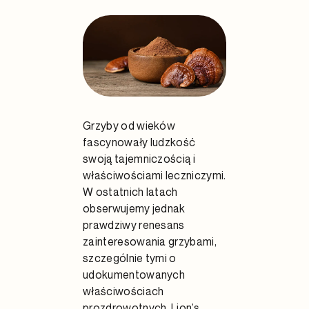
Grzyby od wieków
fascynowały ludzkość
swoją tajemniczością i
właściwościami leczniczymi.
W ostatnich latach
obserwujemy jednak
prawdziwy renesans
zainteresowania grzybami,
szczególnie tymi o
udokumentowanych
właściwościach
prozdrowotnych. Lion’s