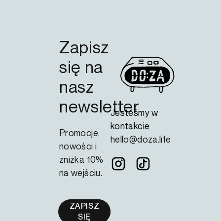
Zapisz
się na
nasz
newsletter
Jesteśmy w
kontakcie
Promocje,
hello@doza.life
nowości i
zniżka 10%
na wejściu.