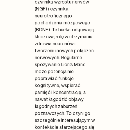
czynnika wzrostu nerwów
(NGF) i czynnika
neurotroficznego
pochodzenia mózgowego
(BDNF). Te białka odgrywają
kluczową rolę w utrzymaniu
zdrowia neuronów i
tworzeniu nowych połączeń
nerwowych. Regularne
spożywanie Lion’s Mane
może potencjalnie
poprawiać funkcje
kognitywne, wspierać
pamięć i koncentrację, a
nawet łagodzić objawy
łagodnych zaburzeń
poznawczych. To czyni go
szczególnie interesującym w
kontekście starzejącego się