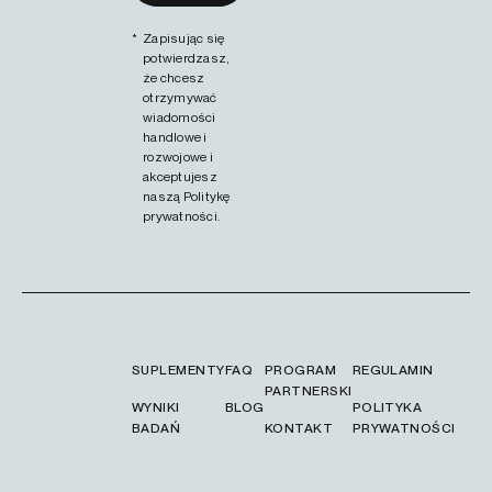
*
Zapisując się
potwierdzasz,
że chcesz
otrzymywać
wiadomości
handlowe i
rozwojowe i
akceptujesz
naszą
Politykę
prywatności.
SUPLEMENTY
FAQ
PROGRAM
REGULAMIN
PARTNERSKI
WYNIKI
BLOG
POLITYKA
BADAŃ
KONTAKT
PRYWATNOŚCI