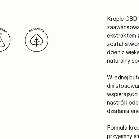
Krople CBD i
zaawansowan
ekstraktem z
został stwo
dzień z więk
naturalny sp
W jednej but
dni stosowan
wspierająco 
nastrój i od
działania e
Formuła krop
przyjemny s