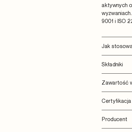
aktywnych o
wyzwaniach.
9001 i ISO 
Jak stosow
Składniki
Zawartość w 
Certyfikacja
Producent