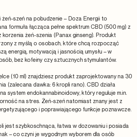
 żeń-szeń na pobudzenie – Doza Energii to
a formuła łącząca pełne spektrum CBD (500 mg) z
 korzenia żeń-szenia (Panax ginseng). Produkt
rzony z myślą o osobach, które chcą rozpocząć
szą energią, motywacją i jasnością umysłu – w
osób, bez kofeiny czy sztucznych stymulantów.
elce (10 ml) znajdziesz produkt zaprojektowany na 30
ia (zalecana dawka: 6 kropli rano). CBD działa
na system endokannabinoidowy, który reguluje m.in.
porność na stres. Żeń-szeń natomiast znany jest z
nergetyzującego i poprawiającego funkcje poznawcze.
li jest szybkoschnąca, łatwa w dozowaniu i posiada
mak – co czyni je wygodnym wyborem dla osób