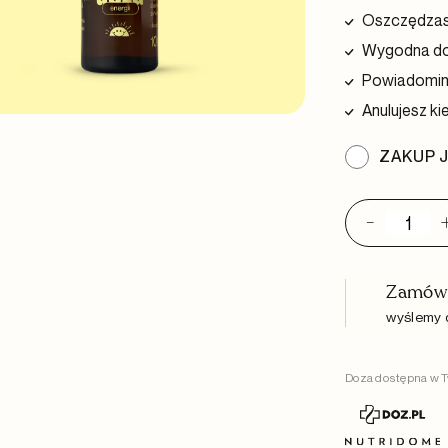
Oszczędzasz
Wygodna do
Powiadomimy
Anulujesz ki
ZAKUP 
-
ilość
Krope
500
mg
Zamów 
CBD
wyślemy d
+
żeń-
szeń
Doza dostępna w T