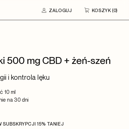
ZALOGUJ
KOSZYK
(
0
)
ki 500 mg CBD + żeń-szeń
i i kontrola lęku
ć 10 ml
ie na 30 dni
5
 SUBSKRYPCJI 15% TANIEJ