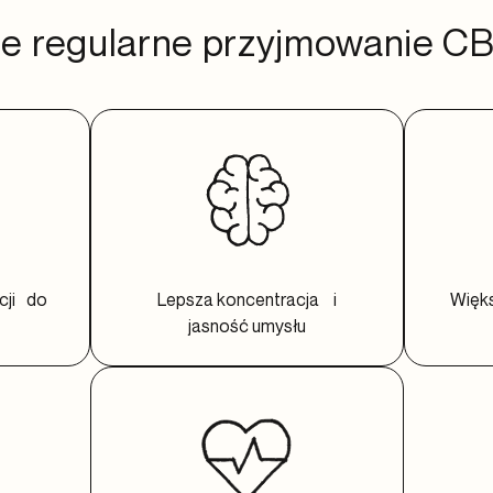
aje regularne przyjmowanie C
cji do
Lepsza koncentracja i
Więks
jasność umysłu