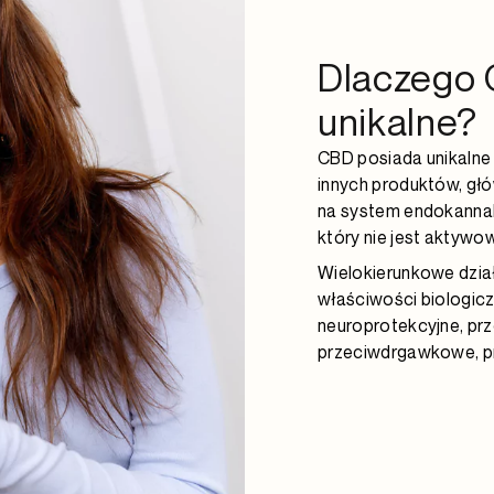
Dlaczego 
unikalne?
CBD posiada unikalne 
innych produktów, gł
na system endokannab
który nie jest aktywo
Wielokierunkowe dział
właściwości biologicz
neuroprotekcyjne, pr
przeciwdrgawkowe, pr