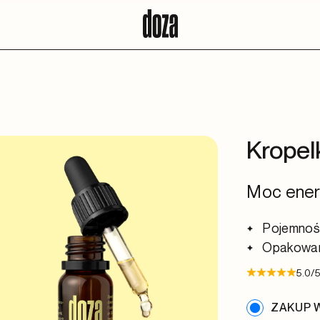
Kropel
Moc energi
Pojemnoś
Opakowan
5.0/
ZAKUP W