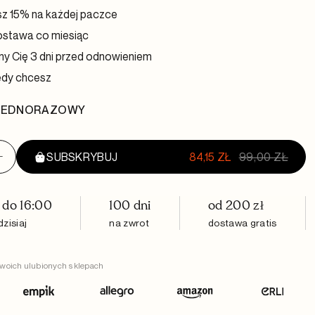
 15% na każdej paczce
stawa co miesiąc
 Cię 3 dni przed odnowieniem
edy chcesz
JEDNORAZOWY
+
SUBSKRYBUJ
ZOBACZ KOSZYK
84,15
ZŁ
99,00
ZŁ
lki
do 16:00
100 dni
od 200 zł
zisiaj
na zwrot
dostawa gratis
woich ulubionych sklepach