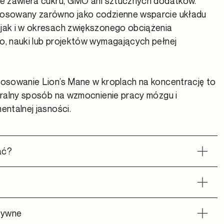
ie zawiera cukru, GMO ani sztucznych dodatków.
osowany zarówno jako codzienne wsparcie układu
jak i w okresach zwiększonego obciążenia
o, nauki lub projektów wymagających pełnej
.
tosowanie Lion’s Mane w kroplach na koncentrację to
uralny sposób na wzmocnienie pracy mózgu i
entalnej jasności.
ać?
ktywne