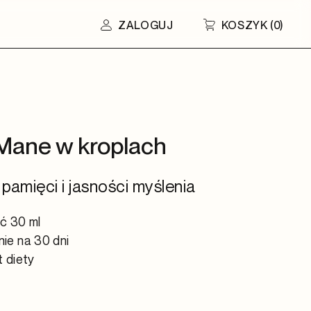
ZALOGUJ
KOSZYK
(
0
)
 Mane w kroplach
pamięci i jasności myślenia
ć 30 ml
ie na 30 dni
 diety
5