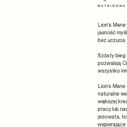
Lion's Mane
jasność myś
bez uczucia 
Szósty bieg
pozwalają Ci
wszystko inn
Lion’s Mane 
naturalne ws
większej kr
pracy lub na
jeżowata, to
wspierające