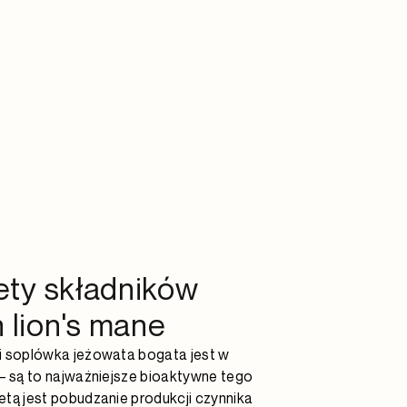
ety składników
 lion's mane
li soplówka jeżowata bogata jest w
y – są to najważniejsze bioaktywne tego
letą jest pobudzanie produkcji czynnika