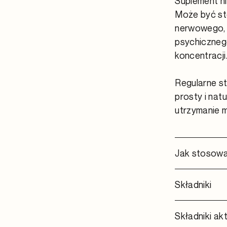
Suplement n
Może być st
nerwowego, 
psychiczneg
koncentracji
Regularne s
prosty i nat
utrzymanie m
Jak stosow
Składniki
Składniki a