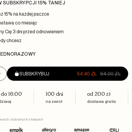
 SUBSKRYPCJI 15% TANIEJ
 15% na każdej paczce
stawa co miesiąc
 Cię 3 dni przed odnowieniem
edy chcesz
JEDNORAZOWY
+
SUBSKRYBUJ
ZOBACZ KOSZYK
54,40
ZŁ
64,00
ZŁ
do 16:00
100 dni
od 200 zł
ach
zisiaj
na zwrot
dostawa gratis
woich ulubionych sklepach