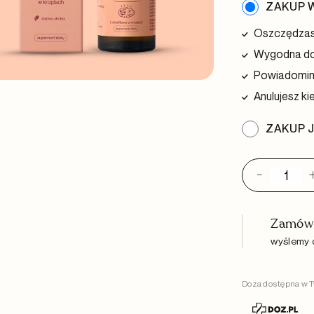
ZAKUP W
Oszczędzasz
Wygodna do
Powiadomimy
Anulujesz ki
ZAKUP 
-
ilość
Lion's
Mane
w
Zamów 
kropl
wyślemy d
Doza dostępna w T