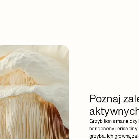
Poznaj zal
aktywnych
Grzyb lion’s mane czy
hericenony i erinacin
grzyba. Ich główną za