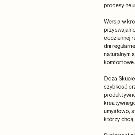
procesy neur
Wersja w kro
przyswajaln
codziennej r
dni regularn
naturalnym s
komfortowe
Doza Skupien
szybkość pr
produktywno
kreatywnego
umysłowo, s
którzy chcą