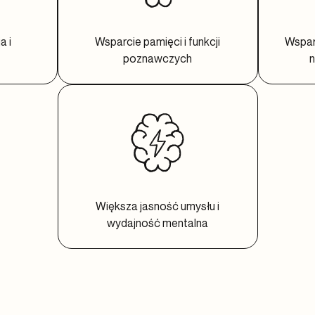
a i
Wsparcie pamięci i funkcji
Wspar
poznawczych
n
Większa jasność umysłu i
wydajność mentalna